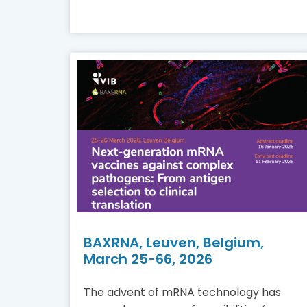
BAXRNA, Leuven, Belgium,
March 25-66, 2026
The advent of mRNA technology has