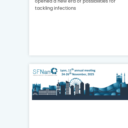
opened a new era of possibilities for
tackling infections