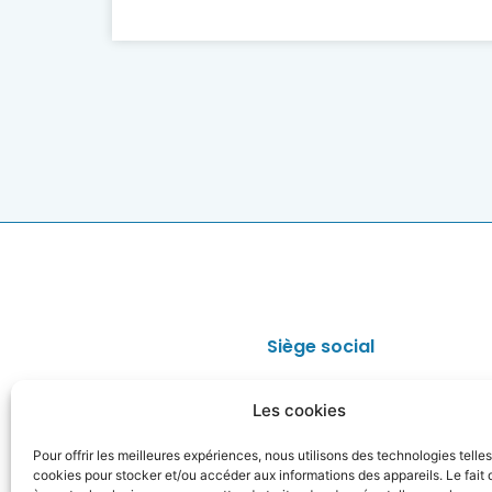
Siège social
Faculté des Sciences Pharmaceutiques
Les cookies
4, avenue de l’Observatoire
75006 PARIS
Pour offrir les meilleures expériences, nous utilisons des technologies telle
cookies pour stocker et/ou accéder aux informations des appareils. Le fait 
N° Siret : 81100192400018