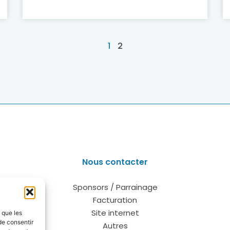
1
2
Nous contacter
Sponsors / Parrainage
Facturation
Site internet
s que les
de consentir
Autres