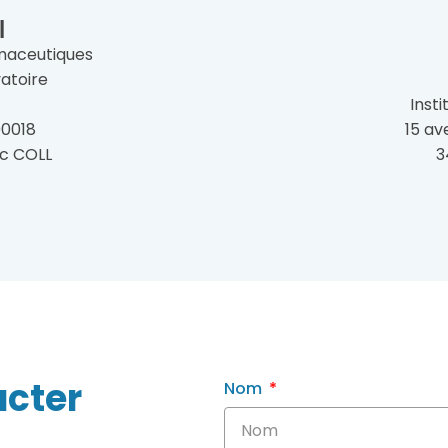
l
maceutiques
atoire
Inst
00018
15 av
uc COLL
3
acter
Nom